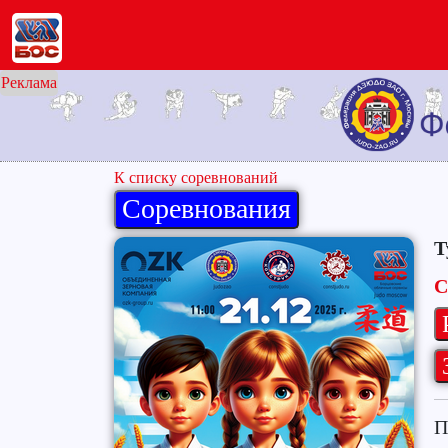
Реклама
К списку соревнований
Т
С
П