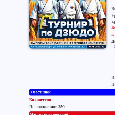
В
У
М
К
г
Д
И
П
Участники
Количество
По положению:
250
Части соревнований