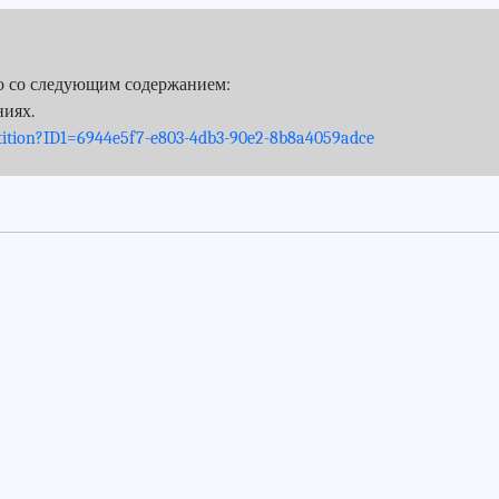
мо со следующим содержанием:
ниях.
ition?ID1=6944e5f7-e803-4db3-90e2-8b8a4059adce