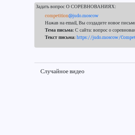
Задать вопрос О СОРЕВНОВАНИЯХ:
competition
@judo.moscow
Нажав на email, Вы создадите новое пись
Тема письма:
С сайта: вопрос о соревнова
Текст письма:
https://judo.moscow/Compet
Случайное видео