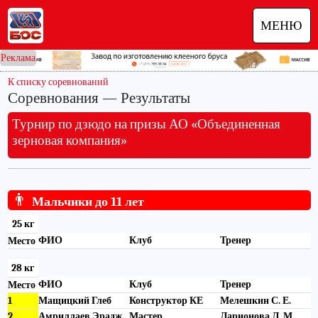
МЕНЮ
Реклама
К списку соревнований
Соревнования — Результаты
Турнир по дзюдо на призы АО «Объединенная
зерновая компания»
👨
Мальчики до 11 лет
25 кг
ФИО
Клуб
Тренер
Место
28 кг
ФИО
Клуб
Тренер
Место
1
Мащицкий Глеб
Конструктор КЕ
Мелешкин С. Е.
2
Амриллаев Эрадж
Мастер
Ларионова Л. М.