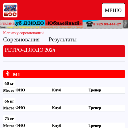
МЕНЮ
Реклама
К списку соревнований
Соревнования — Результаты
РЕТРО-ДЗЮДО 2024
👨
М1
60 кг
ФИО
Клуб
Тренер
Место
66 кг
ФИО
Клуб
Тренер
Место
73 кг
ФИО
Клуб
Тренер
Место