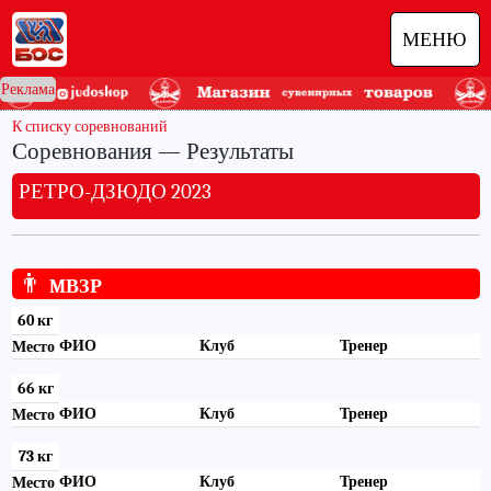
МЕНЮ
Реклама
К списку соревнований
Соревнования — Результаты
РЕТРО-ДЗЮДО 2023
👨
MВЗР
60 кг
ФИО
Клуб
Тренер
Место
66 кг
ФИО
Клуб
Тренер
Место
73 кг
ФИО
Клуб
Тренер
Место