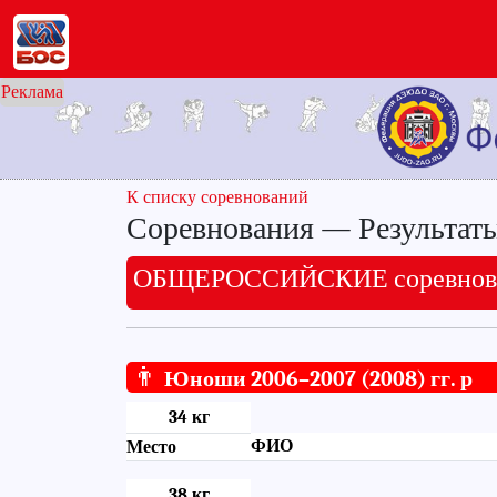
Реклама
К списку соревнований
Соревнования — Результат
ОБЩЕРОССИЙСКИЕ соревнова
👨
Юноши 2006–2007 (2008) гг. р
34 кг
ФИО
Место
38 кг