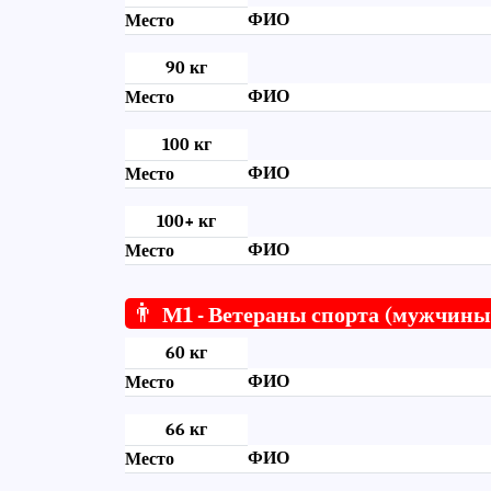
ФИО
Место
90 кг
ФИО
Место
100 кг
ФИО
Место
100+ кг
ФИО
Место
👨
М1 - Ветераны спорта (мужчины
60 кг
ФИО
Место
66 кг
ФИО
Место